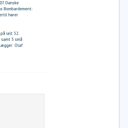
07. Danske
avns Bombardement:
rtil hører
.
på ialt 32.
e samt 5 små
rlægger: Olaf