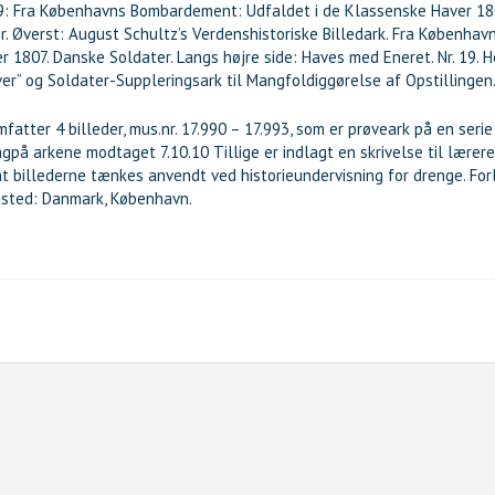
19: Fra Københavns Bombardement: Udfaldet i de Klassenske Haver 18
pir. Øverst: August Schultz’s Verdenshistoriske Billedark. Fra Københ
 1807. Danske Soldater. Langs højre side: Haves med Eneret. Nr. 19. He
r” og Soldater-Suppleringsark til Mangfoldiggørelse af Opstillingen
atter 4 billeder, mus.nr. 17.990 – 17.993, som er prøveark på en serie 
gpå arkene modtaget 7.10.10 Tillige er indlagt en skrivelse til lærer
at billederne tænkes anvendt ved historieundervisning for drenge. Fo
ested: Danmark, København.