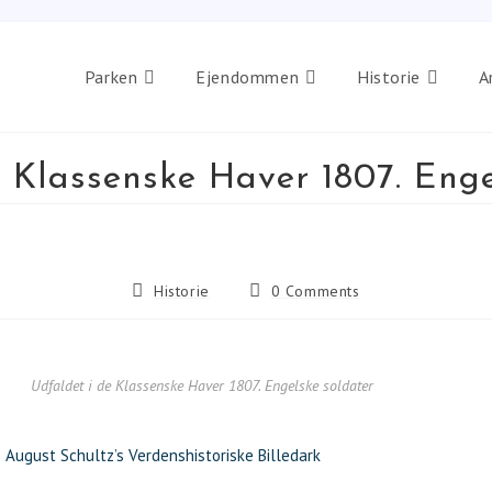
Parken
Ejendommen
Historie
A
e Klassenske Haver 1807. Enge
Historie
0 Comments
Udfaldet i de Klassenske Haver 1807. Engelske soldater
 August Schultz’s Verdenshistoriske Billedark