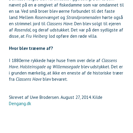
nævnt på en ø omgivet af fiskedamme som var omdannet til
en sø. Ved små broer blev øerne forbundet til det faste
land. Mellem
Rosenvænget
og
Strandpromenaden
hørte også
en strimmel jord til
Classens Have.
Den blev solgt til ejeren
af
Rosendal,
og deraf udstukket. Det var på den sydligste af
disse, at
Fru Heiberg
lod opføre den røde villa.
Hvor blev træerne af?
I 1880erne rykkede høje huse frem over dele af
Classens
Have. Holsteinsgade og Willemosegade
blev udstykket. Det er
i grunden mærkelig, at ikke en eneste af de historiske træer
fra
Classens Have
blev bevaret.
Skrevet af Uwe Brodersen. August 27, 2014. Kilde
Dengang.dk