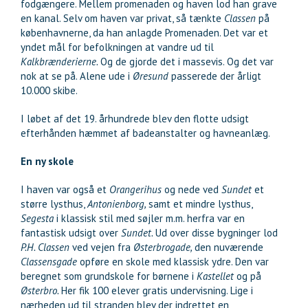
fodgængere. Mellem promenaden og haven lod han grave
en kanal. Selv om haven var privat, så tænkte
Classen
på
københavnerne, da han anlagde Promenaden. Det var et
yndet mål for befolkningen at vandre ud til
Kalkbrænderierne.
Og de gjorde det i massevis. Og det var
nok at se på. Alene ude i
Øresund
passerede der årligt
10.000 skibe.
I løbet af det 19. århundrede blev den flotte udsigt
efterhånden hæmmet af badeanstalter og havneanlæg.
En ny skole
I haven var også et
Orangerihus
og nede ved
Sundet
et
større lysthus,
Antonienborg,
samt et mindre lysthus,
Segesta
i klassisk stil med søjler m.m. herfra var en
fantastisk udsigt over
Sundet.
Ud over disse bygninger lod
P.H. Classen
ved vejen fra
Østerbrogade,
den nuværende
Classensgade
opføre en skole med klassisk ydre. Den var
beregnet som grundskole for børnene i
Kastellet
og på
Østerbro.
Her fik 100 elever gratis undervisning. Lige i
nærheden ud til stranden blev der indrettet en