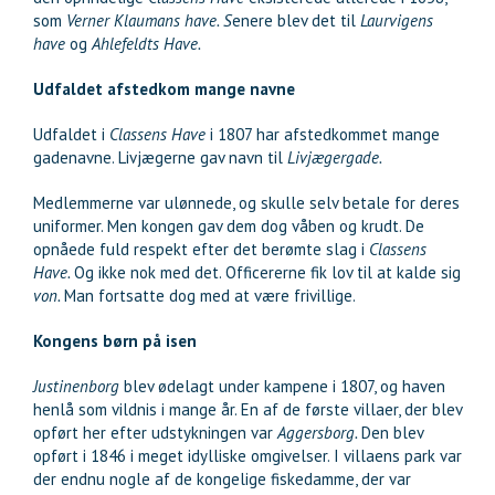
som
Verner Klaumans have. S
enere blev det til
Laurvigens
have
og
Ahlefeldts Have.
Udfaldet afstedkom mange navne
Udfaldet i
Classens Have
i 1807 har afstedkommet mange
gadenavne. Livjægerne gav navn til
Livjægergade.
Medlemmerne var ulønnede, og skulle selv betale for deres
uniformer. Men kongen gav dem dog våben og krudt. De
opnåede fuld respekt efter det berømte slag i
Classens
Have.
Og ikke nok med det. Officererne fik lov til at kalde sig
von.
Man fortsatte dog med at være frivillige.
Kongens børn på isen
Justinenborg
blev ødelagt under kampene i 1807, og haven
henlå som vildnis i mange år. En af de første villaer, der blev
opført her efter udstykningen var
Aggersborg.
Den blev
opført i 1846 i meget idylliske omgivelser. I villaens park var
der endnu nogle af de kongelige fiskedamme, der var