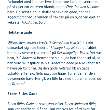
forbundet med kanaler, hvor fornemme københavnere løb
på skøjter om vinteren blandt andet
Christian den Niendes
børn. Og selvfølgelig skulle vi have en gade, der hed
Aggersborggade.
Ja villaen lå faktisk på en ø, og var ejet af
vekseler
H.C. Aggersborg.
Holsteinsgade
Officer, kammerherre Frederik Conrad von Holstein
havde
udmærket sig som leder af
Livjægerkorpset
ved udfaldet.
Han blev senere teaterchef på
Det Kongelige Teater.
Det var
ham,
H.C. Andersen
henvendte sig til, da han fandt ud af, at
han ville skuespiller. Ja
H.C. Andersen
døde jo ikke langt fra
haven på
Rolighed.
Og den gode
Holstein
fik en gade
opkaldt efter sig.
Holsteinsgade
ligger for enden af den
daværende have. Her gik en lille bro ned til promenaden ud
til
Øresund.
Steen Billes Gade
Steen Billes Gade
er navngivet efter
Steen Andersen Bille,
som var søofficer i flåden. Han var hvis ret hård over for