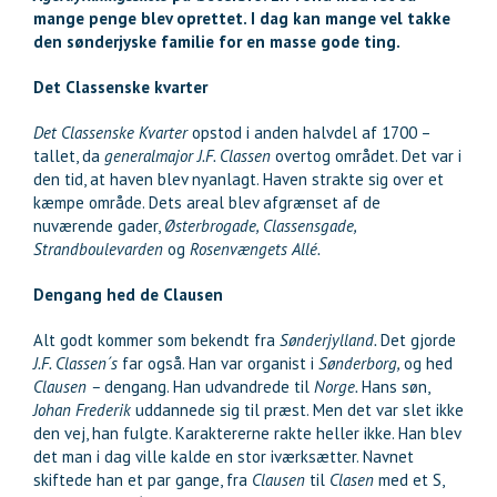
mange penge blev oprettet. I dag kan mange vel takke
den sønderjyske familie for en masse gode ting.
Det Classenske kvarter
Det Classenske Kvarter
opstod i anden halvdel af 1700 –
tallet, da
generalmajor J.F. Classen
overtog området. Det var i
den tid, at haven blev nyanlagt. Haven strakte sig over et
kæmpe område. Dets areal blev afgrænset af de
nuværende gader,
Østerbrogade, Classensgade,
Strandboulevarden
og
Rosenvængets Allé.
Dengang hed de Clausen
Alt godt kommer som bekendt fra
Sønderjylland.
Det gjorde
J.F. Classen´s
far også. Han var organist i
Sønderborg,
og hed
Clausen –
dengang. Han udvandrede til
Norge.
Hans søn,
Johan Frederik
uddannede sig til præst. Men det var slet ikke
den vej, han fulgte. Karaktererne rakte heller ikke. Han blev
det man i dag ville kalde en stor iværksætter. Navnet
skiftede han et par gange, fra
Clausen
til
Clasen
med et S,