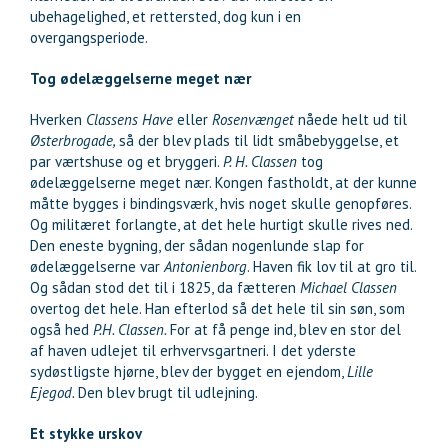
ubehagelighed, et rettersted, dog kun i en
overgangsperiode.
Tog ødelæggelserne meget nær
Hverken
Classens Have
eller
Rosenvænget
nåede helt ud til
Østerbrogade,
så der blev plads til lidt småbebyggelse, et
par værtshuse og et bryggeri.
P. H. Classen
tog
ødelæggelserne meget nær. Kongen fastholdt, at der kunne
måtte bygges i bindingsværk, hvis noget skulle genopføres.
Og militæret forlangte, at det hele hurtigt skulle rives ned.
Den eneste bygning, der sådan nogenlunde slap for
ødelæggelserne var
Antonienborg
. Haven fik lov til at gro til.
Og sådan stod det til i 1825, da fætteren
Michael Classen
overtog det hele. Han efterlod så det hele til sin søn, som
også hed
P.H. Classen.
For at få penge ind, blev en stor del
af haven udlejet til erhvervsgartneri. I det yderste
sydøstligste hjørne, blev der bygget en ejendom,
Lille
Ejegod.
Den blev brugt til udlejning.
Et stykke urskov