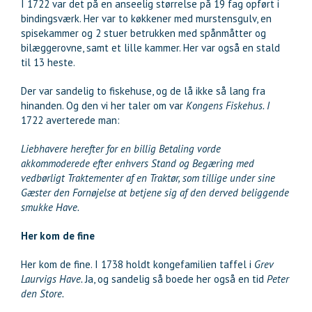
I 1722 var det på en anseelig størrelse på 19 fag opført i
bindingsværk. Her var to køkkener med murstensgulv, en
spisekammer og 2 stuer betrukken med spånmåtter og
bilæggerovne, samt et lille kammer. Her var også en stald
til 13 heste.
Der var sandelig to fiskehuse, og de lå ikke så lang fra
hinanden. Og den vi her taler om var
Kongens Fiskehus. I
1722 averterede man:
Liebhavere herefter for en billig Betaling vorde
akkommoderede efter enhvers Stand og Begæring med
vedbørligt Traktementer af en Traktør, som tillige under sine
Gæster den Fornøjelse at betjene sig af den derved beliggende
smukke Have.
Her kom de fine
Her kom de fine. I 1738 holdt kongefamilien taffel i
Grev
Laurvigs Have.
Ja, og sandelig så boede her også en tid
Peter
den Store.