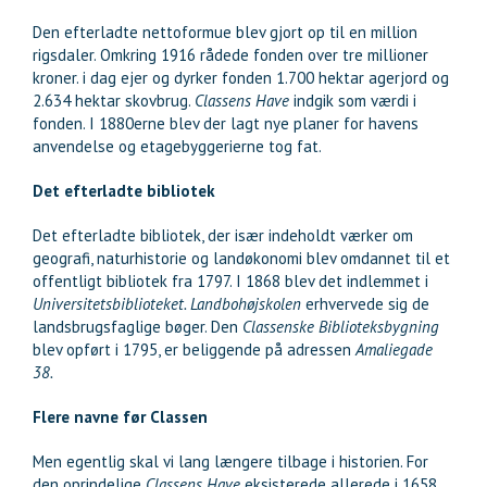
Den efterladte nettoformue blev gjort op til en million
rigsdaler. Omkring 1916 rådede fonden over tre millioner
kroner. i dag ejer og dyrker fonden 1.700 hektar agerjord og
2.634 hektar skovbrug.
Classens Have
indgik som værdi i
fonden. I 1880erne blev der lagt nye planer for havens
anvendelse og etagebyggerierne tog fat.
Det efterladte bibliotek
Det efterladte bibliotek, der især indeholdt værker om
geografi, naturhistorie og landøkonomi blev omdannet til et
offentligt bibliotek fra 1797. I 1868 blev det indlemmet i
Universitetsbiblioteket. Landbohøjskolen
erhvervede sig de
landsbrugsfaglige bøger. Den
Classenske Biblioteksbygning
blev opført i 1795, er beliggende på adressen
Amaliegade
38.
Flere navne før Classen
Men egentlig skal vi lang længere tilbage i historien. For
den oprindelige
Classens Have
eksisterede allerede i 1658,