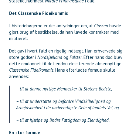
statelig, nærmest
Nordre Frihavnsgade
i dag.
Det Classenske Fideikommis
I historiebøgerne er der antydninger om, at
Classen
havde
gjort brug af bestikkelse, da han lavede kontrakter med
militæret.
Det gav i hvert fald en rigelig indtægt. Han erhvervede sig
store godser i
Nordsjælland
og
Falster.
Efter hans død blev
dette omdannet til det endnu eksisterende almennyttige
Classenske Fideikommis.
Hans efterladte formue skulle
anvendes:
– til at danne nyttige Mennesker til Statens Bedste,
– til at understøtte og befordre Vindskibelighed og
Arbejdsomhed i de nødvendigste Dele af landets Vel, og
– til at hjælpe og lindre Fattigdom og Elendighed.
En stor formue