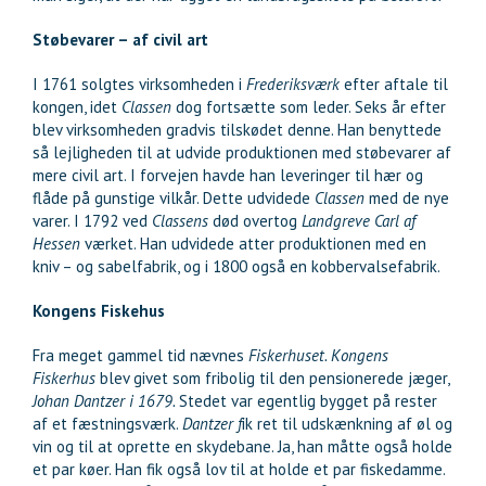
Støbevarer – af civil art
I 1761 solgtes virksomheden i
Frederiksværk
efter aftale til
kongen, idet
Classen
dog fortsætte som leder. Seks år efter
blev virksomheden gradvis tilskødet denne. Han benyttede
så lejligheden til at udvide produktionen med støbevarer af
mere civil art. I forvejen havde han leveringer til hær og
flåde på gunstige vilkår. Dette udvidede
Classen
med de nye
varer. I 1792 ved
Classens
død overtog
Landgreve Carl af
Hessen
værket. Han udvidede atter produktionen med en
kniv – og sabelfabrik, og i 1800 også en kobbervalsefabrik.
Kongens Fiskehus
Fra meget gammel tid nævnes
Fiskerhuset. Kongens
Fiskerhus
blev givet som fribolig til den pensionerede jæger,
Johan Dantzer i 1679.
Stedet var egentlig bygget på rester
af et fæstningsværk.
Dantzer f
ik ret til udskænkning af øl og
vin og til at oprette en skydebane. Ja, han måtte også holde
et par køer. Han fik også lov til at holde et par fiskedamme.