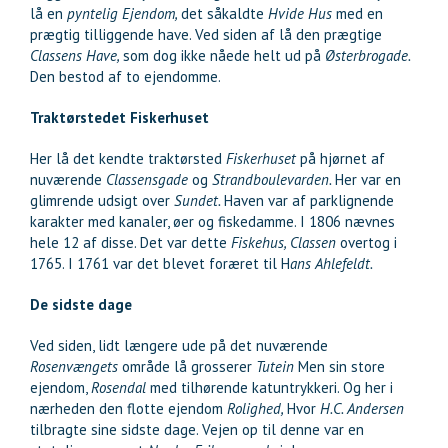
lå en
pyntelig Ejendom,
det såkaldte
Hvide Hus
med en
prægtig tilliggende have. Ved siden af lå den prægtige
Classens Have,
som dog ikke nåede helt ud på
Østerbrogade.
Den bestod af to ejendomme.
Traktørstedet Fiskerhuset
Her lå det kendte traktørsted
Fiskerhuset
på hjørnet af
nuværende
Classensgade
og
Strandboulevarden.
Her var en
glimrende udsigt over
Sundet.
Haven var af parklignende
karakter med kanaler, øer og fiskedamme. I 1806 nævnes
hele 12 af disse. Det var dette
Fiskehus, Classen
overtog i
1765. I 1761 var det blevet foræret til H
ans Ahlefeldt.
De sidste dage
Ved siden, lidt længere ude på det nuværende
Rosenvængets
område lå grosserer
Tutein
Men sin store
ejendom,
Rosendal
med tilhørende katuntrykkeri. Og her i
nærheden den flotte ejendom
Rolighed,
Hvor
H.C. Andersen
tilbragte sine sidste dage. Vejen op til denne var en