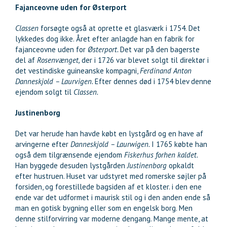
Fajanceovne uden for Østerport
Classen
forsøgte også at oprette et glasværk i 1754. Det
lykkedes dog ikke. Året efter anlagde han en fabrik for
fajanceovne uden for
Østerport.
Det var på den bagerste
del af
Rosenvænget,
der i 1726 var blevet solgt til direktør i
det vestindiske guineanske kompagni,
Ferdinand Anton
Danneskjold – Laurvigen.
Efter dennes død i 1754 blev denne
ejendom solgt til
Classen.
Justinenborg
Det var herude han havde købt en lystgård og en have af
arvingerne efter
Danneskjold – Laurwigen.
I 1765 købte han
også dem tilgrænsende ejendom
Fiskerhus forhen kaldet.
Han byggede desuden lystgården
Justinenborg
opkaldt
efter hustruen. Huset var udstyret med romerske søjler på
forsiden, og forestillede bagsiden af et kloster. i den ene
ende var det udformet i maurisk stil og i den anden ende så
man en gotisk bygning eller som en engelsk borg. Men
denne stilforvirring var moderne dengang. Mange mente, at