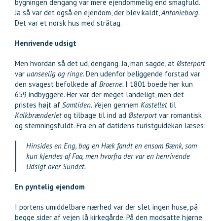
bygningen dengang var mere ejendommelig end smagfuld.
Ja så var det også en ejendom, der blev kaldt,
Antonieborg.
Det var et norsk hus med stråtag.
Henrivende udsigt
Men hvordan så det ud, dengang. Ja, man sagde, at
Østerport
var
uanseelig og ringe.
Den udenfor beliggende forstad var
den svagest befolkede af
Broerne.
I 1801 boede her kun
659 indbyggere. Her var der meget landeligt, men det
pristes højt af
Samtiden. V
ejen gennem
Kastellet
til
Kalkbrænderiet
og tilbage til ind ad
Østerport
var romantisk
og stemningsfuldt. Fra en af datidens turistguidekan læses:
Hinsides en Eng, bag en Hæk fandt en ensom Bænk, som
kun kjendes af Faa, men hvorfra der var en henrivende
Udsigt over Sundet.
En pyntelig ejendom
I portens umiddelbare nærhed var der slet ingen huse, på
begge sider af vejen lå kirkegårde. På den modsatte hjørne