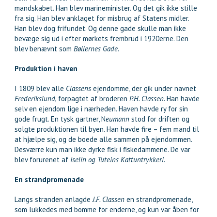
mandskabet. Han blev marineminister. Og det gik ikke stille
fra sig. Han blev anklaget for misbrug af Statens midler.
Han blev dog frifundet. Og denne gade skulle man ikke
bevæge sig ud i efter mørkets frembrud i 1920erne. Den
blev benævnt som
Bøllernes Gade.
Produktion i haven
I 1809 blev alle
Classens
ejendomme, der gik under navnet
Frederikslund,
forpagtet af broderen
P.H. Classen.
Han havde
selv en ejendom lige i nærheden. Haven havde ry for sin
gode frugt. En tysk gartner, N
eumann
stod for driften og
solgte produktionen til byen. Han havde fire – fem mand til
at hjælpe sig, og de boede alle sammen på ejendommen.
Desværre kun man ikke dyrke fisk i fiskedammene. De var
blev forurenet af
Iselin og Tuteins Kattuntrykkeri.
En strandpromenade
Langs stranden anlagde
J.F. Classen
en strandpromenade,
som lukkedes med bomme for enderne, og kun var åben for