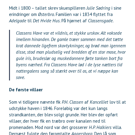
Midt i 1800 – tallet skrev skuespilleren
Julie Sødring
i sine
erindringer om
Østerbro.
Familien var i 1834 flyttet fra
Adelgade
til
Det Hvide Hus.
På hjørnet af
Classensgade.
Classens Have var et vildnis, et stykke urskov. Alt voksede
imellem hinanden. De gamle træer sammen med det tætte
krat dannede ligefrem skovtykninger, og brød man igennem
disse, stod man pludselig ved bredden af en stor mose, hvor
gule iris, brudeslør og muskedonnere førte tanken bort fra
byens nærhed. Fra Classens Have lød i de lyse nætters tid
nattergalens sang så stærkt over til os, at vi næppe kan
sove.
De første villaer
Som vi tidligere nævnte fik
P.H. Classen
af
Kancelliet
lov til at
udstykke haven i 1846. Foreløbig var det kun langs
strandkanten, der blev solgt grunde. Her blev der opført
villaer, der hver fik en træbro over kanalen ned til
promenaden. Mod nord var det grosserer
H.P. Halkiers
villa.
Dernæst fulgte den føromtalte
Aggersborg.
Den lå som