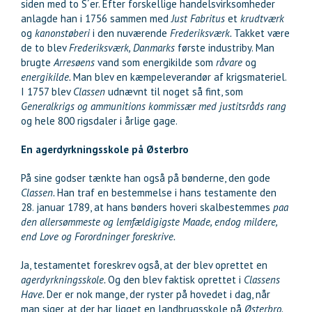
siden med to S´er. Efter forskellige handelsvirksomheder
anlagde han i 1756 sammen med
Just Fabritus
et
krudtværk
og
kanonstøberi
i den nuværende
Frederiksværk.
Takket være
de to blev
Frederiksværk, Danmarks
første industriby. Man
brugte
Arresøens
vand som energikilde som
råvare
og
energikilde.
Man blev en kæmpeleverandør af krigsmateriel.
I 1757 blev
Classen
udnævnt til noget så fint, som
Generalkrigs og ammunitions kommissær med justitsråds rang
og hele 800 rigsdaler i årlige gage.
En agerdyrkningsskole på Østerbro
På sine godser tænkte han også på bønderne, den gode
Classen.
Han traf en bestemmelse i hans testamente den
28. januar 1789, at hans bønders hoveri skalbestemmes
paa
den allersømmeste og lemfældigigste Maade, endog mildere,
end Love og Forordninger foreskrive.
Ja, testamentet foreskrev også, at der blev oprettet en
agerdyrkningsskole.
Og den blev faktisk oprettet i
Classens
Have.
Der er nok mange, der ryster på hovedet i dag, når
man siger, at der har ligget en landbrugsskole på
Østerbro.