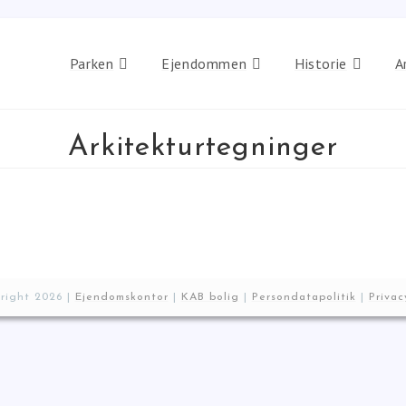
Parken
Ejendommen
Historie
A
Arkitekturtegninger
right 2026 |
Ejendomskontor
|
KAB bolig
|
Persondatapolitik
|
Privac